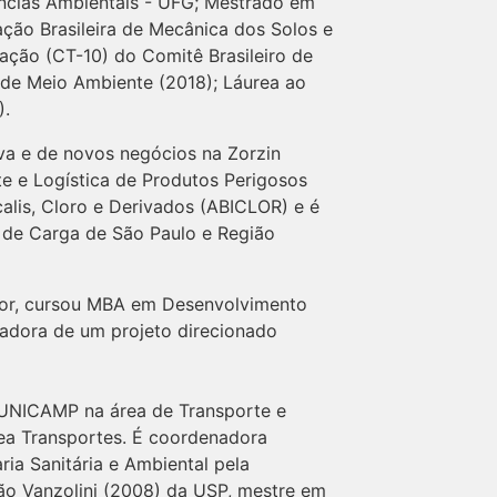
ncias Ambientais - UFG; Mestrado em
ão Brasileira de Mecânica dos Solos e
ção (CT-10) do Comitê Brasileiro de
de Meio Ambiente (2018); Láurea ao
).
iva e de novos negócios na Zorzin
te e Logística de Produtos Perigosos
alis, Cloro e Derivados (ABICLOR) e é
 de Carga de São Paulo e Região
hor, cursou MBA em Desenvolvimento
zadora de um projeto direcionado
a UNICAMP na área de Transporte e
ea Transportes. É coordenadora
ia Sanitária e Ambiental pela
ção Vanzolini (2008) da USP, mestre em