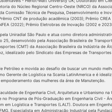
stentáveis - Heriot-Watt University UK; Doutorado em Ciê
toria do Núcleo Regional Centro-Oeste (NRCO) da Associaç
a Comissão Técnica de Pesquisa, Desenvolvimento e Inova
 Prêmio CNT de produção acadêmica (2003); Prêmio CREA 
NFEA (2022); Prêmio Eletrobras de Inovação (2002 e 2023
pela Uniradial São Paulo e atua como diretora administrat
eto 25, desenvolvido pela Associação Brasileira de Transpor
portes (CMT) da Associação Brasileira da Indústria de Álc
, idealizado pelo Sindicato das Empresas de Transportes
e Petróleo e movida ao desafio de buscar um mundo mel
mo Gerente de Logística na Scania LatinAmerica e é ideali
e empoderamento das mulheres da área de Manutenção.
aculdade de Engenharia Civil, Arquitetura e Urbanismo n
e no Programa de Pós-Graduação em Engenharia Civil - Ár
m em Logística e Transportes (LALT). Doutora em Engenhar
FMG. Especialista em Administração Industrial pela Funda