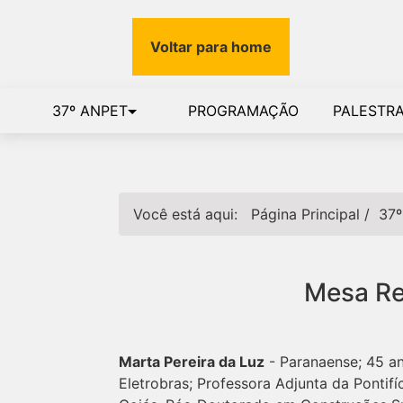
Voltar para home
37º ANPET
PROGRAMAÇÃO
PALESTR
Você está aqui:
Página Principal
/
37º
Mesa Re
Marta Pereira da Luz
- Paranaense; 45 an
Eletrobras; Professora Adjunta da Pontif