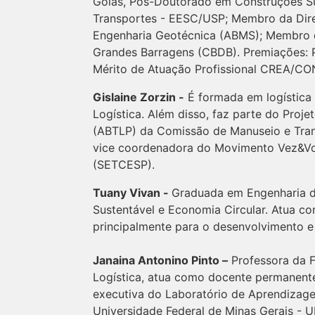
Goiás, Pós-Doutorado em Construções Su
Transportes - EESC/USP; Membro da Dire
Engenharia Geotécnica (ABMS); Membro d
Grandes Barragens (CBDB). Premiações:
Mérito de Atuação Profissional CREA/CO
Gislaine Zorzin -
É formada em logística 
Logística. Além disso, faz parte do Proj
(ABTLP) da Comissão de Manuseio e Trans
vice coordenadora do Movimento Vez&Voz
(SETCESP).
Tuany Vivan -
Graduada em Engenharia d
Sustentável e Economia Circular. Atua co
principalmente para o desenvolvimento 
Janaina Antonino Pinto –
Professora da F
Logística, atua como docente permanent
executiva do Laboratório de Aprendizage
Universidade Federal de Minas Gerais - U