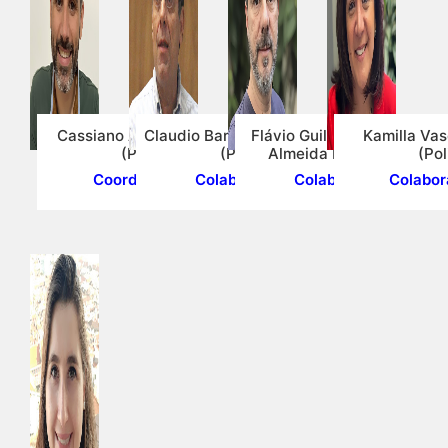
Cassiano Augusto Isler
Claudio Barbieri da Cunha
Flávio Guilherme Vaz de
Kamilla Va
(Poli)
(Poli)
Almeida Filho (Poli)
(Pol
Coordenador
Colaborador
Colaborador
Colabor