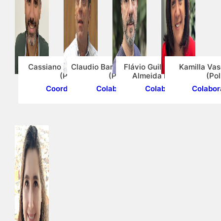
Cassiano Augusto Isler
Claudio Barbieri da Cunha
Flávio Guilherme Vaz de
Kamilla Va
(Poli)
(Poli)
Almeida Filho (Poli)
(Pol
Coordenador
Colaborador
Colaborador
Colabor