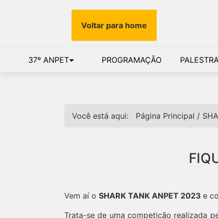
Voltar para home
37º ANPET
PROGRAMAÇÃO
PALESTR
Você está aqui:
Página Principal
/
SHA
FIQ
Vem aí o
SHARK TANK ANPET 2023
e c
Trata-se de uma competição realizada p