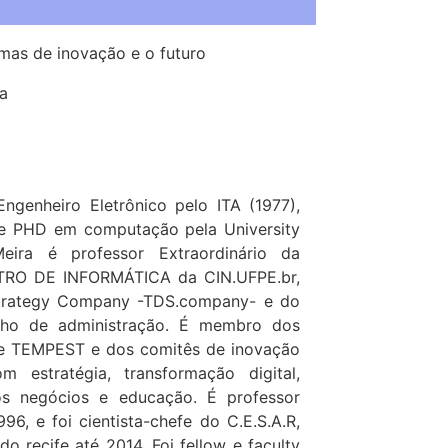
mas de inovação e o futuro
a
Engenheiro Eletrônico pelo ITA (1977),
 e PHD em computação pela University
eira é professor Extraordinário da
NTRO DE INFORMÁTICA da CIN.UFPE.br,
Strategy Company -TDS.company- e do
lho de administração. É membro dos
e TEMPEST e dos comitês de inovação
estratégia, transformação digital,
os negócios e educação. É professor
96, e foi cientista-chefe do C.E.S.A.R,
o recife até 2014. Foi fellow e faculty