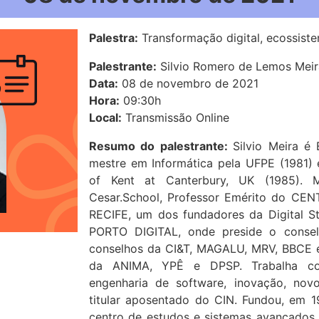
Palestra:
Transformação digital, ecossiste
Palestrante:
Silvio Romero de Lemos Meir
Data:
08 de novembro de 2021
Hora:
09:30h
Local:
Transmissão Online
Resumo do palestrante:
Silvio Meira é 
mestre em Informática pela UFPE (1981)
of Kent at Canterbury, UK (1985). M
Cesar.School, Professor Emérito do CE
RECIFE, um dos fundadores da Digital 
PORTO DIGITAL, onde preside o conse
conselhos da CI&T, MAGALU, MRV, BBCE 
da ANIMA, YPÊ e DPSP. Trabalha com 
engenharia de software, inovação, nov
titular aposentado do CIN. Fundou, em 19
centro de estudos e sistemas avançados d