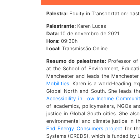
Palestra:
Equity in Transportation: pas
Palestrante:
Karen Lucas
Data:
10 de novembro de 2021
Hora:
09:30h
Local:
Transmissão Online
Resumo do palestrante:
Professor o
at the School of Environment, Educat
Manchester and leads the Manchester 
Mobilities
. Karen is a world-leading ex
Global North and South. She leads t
Accessibility in Low Income Communit
of academics, policymakers, NGOs and
justice in Global South cities. She al
environmental and climate justice in t
End Energy Consumers project
for th
Systems (CREDS), which is funded by U