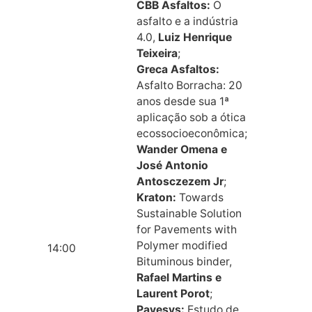
CBB Asfaltos:
O
asfalto e a indústria
4.0,
Luiz Henrique
Teixeira
;
Greca Asfaltos:
Asfalto Borracha: 20
anos desde sua 1ª
aplicação sob a ótica
ecossocioeconômica;
Wander Omena e
José Antonio
Antosczezem Jr
;
Kraton:
Towards
Sustainable Solution
for Pavements with
Polymer modified
14:00
Bituminous binder,
Rafael Martins e
Laurent Porot
;
Pavesys:
Estudo de