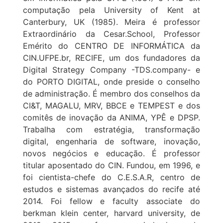
computação pela University of Kent at
Canterbury, UK (1985). Meira é professor
Extraordinário da Cesar.School, Professor
Emérito do CENTRO DE INFORMÁTICA da
CIN.UFPE.br, RECIFE, um dos fundadores da
Digital Strategy Company -TDS.company- e
do PORTO DIGITAL, onde preside o conselho
de administração. É membro dos conselhos da
CI&T, MAGALU, MRV, BBCE e TEMPEST e dos
comitês de inovação da ANIMA, YPÊ e DPSP.
Trabalha com estratégia, transformação
digital, engenharia de software, inovação,
novos negócios e educação. É professor
titular aposentado do CIN. Fundou, em 1996, e
foi cientista-chefe do C.E.S.A.R, centro de
estudos e sistemas avançados do recife até
2014. Foi fellow e faculty associate do
berkman klein center, harvard university, de