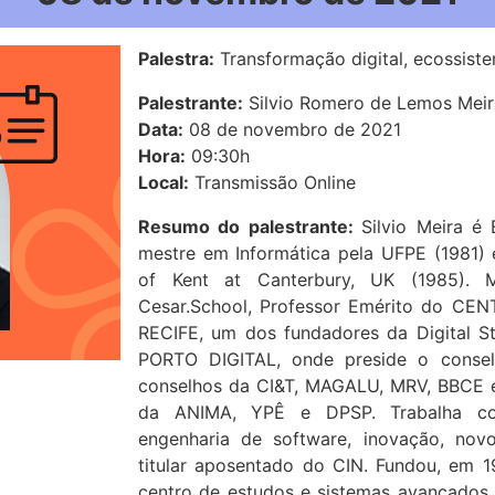
Palestra:
Transformação digital, ecossiste
Palestrante:
Silvio Romero de Lemos Meir
Data:
08 de novembro de 2021
Hora:
09:30h
Local:
Transmissão Online
Resumo do palestrante:
Silvio Meira é 
mestre em Informática pela UFPE (1981)
of Kent at Canterbury, UK (1985). M
Cesar.School, Professor Emérito do CE
RECIFE, um dos fundadores da Digital 
PORTO DIGITAL, onde preside o conse
conselhos da CI&T, MAGALU, MRV, BBCE 
da ANIMA, YPÊ e DPSP. Trabalha com 
engenharia de software, inovação, nov
titular aposentado do CIN. Fundou, em 19
centro de estudos e sistemas avançados d