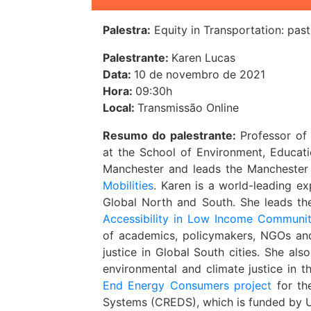
Palestra:
Equity in Transportation: pas
Palestrante:
Karen Lucas
Data:
10 de novembro de 2021
Hora:
09:30h
Local:
Transmissão Online
Resumo do palestrante:
Professor o
at the School of Environment, Educat
Manchester and leads the Manchester 
Mobilities
. Karen is a world-leading ex
Global North and South. She leads t
Accessibility in Low Income Communit
of academics, policymakers, NGOs and
justice in Global South cities. She al
environmental and climate justice in t
End Energy Consumers project
for th
Systems (CREDS), which is funded by U