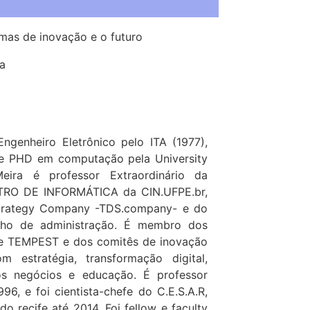
mas de inovação e o futuro
a
Engenheiro Eletrônico pelo ITA (1977),
 e PHD em computação pela University
eira é professor Extraordinário da
NTRO DE INFORMÁTICA da CIN.UFPE.br,
Strategy Company -TDS.company- e do
lho de administração. É membro dos
e TEMPEST e dos comitês de inovação
estratégia, transformação digital,
os negócios e educação. É professor
96, e foi cientista-chefe do C.E.S.A.R,
o recife até 2014. Foi fellow e faculty