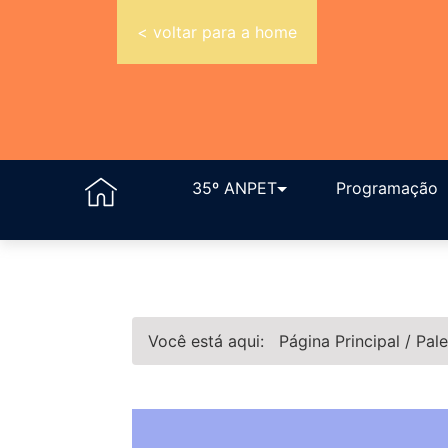
< voltar para a home
35º ANPET
Programação
Você está aqui:
Página Principal
/
Pale