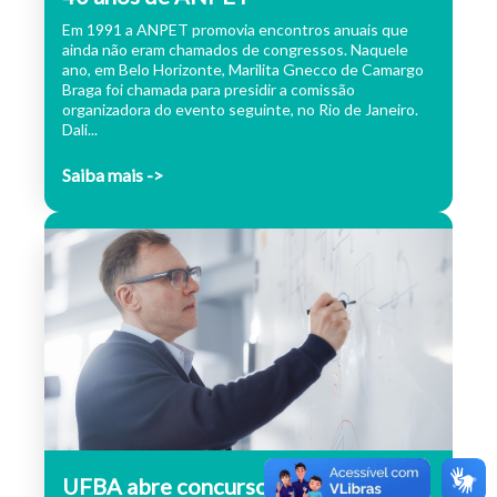
Em 1991 a ANPET promovia encontros anuais que
ainda não eram chamados de congressos. Naquele
ano, em Belo Horizonte, Marilita Gnecco de Camargo
Braga foi chamada para presidir a comissão
organizadora do evento seguinte, no Rio de Janeiro.
Dali...
Saiba mais ->
UFBA abre concurso para docentes