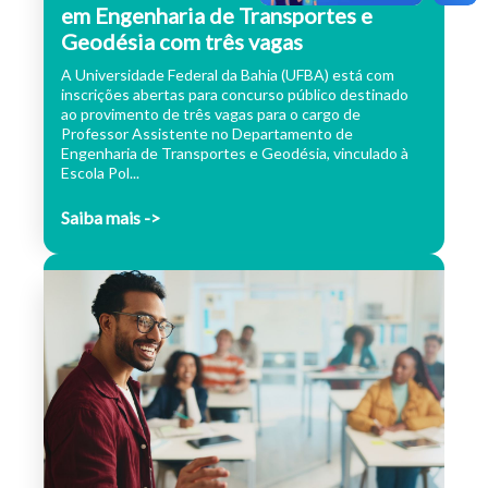
em Engenharia de Transportes e
Geodésia com três vagas
A Universidade Federal da Bahia (UFBA) está com
inscrições abertas para concurso público destinado
ao provimento de três vagas para o cargo de
Professor Assistente no Departamento de
Engenharia de Transportes e Geodésia, vinculado à
Escola Pol...
Saiba mais ->