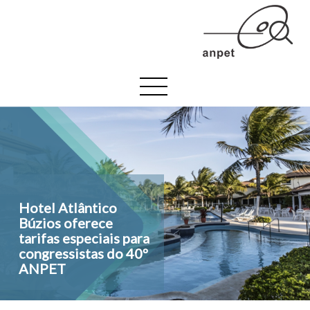
Hotel Atlântico
Site do 40º ANPET
Búzios oferece
está no ar!
tarifas especiais para
congressistas do 40º
ANPET