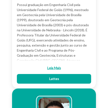
transporte, estimação da demanda, pedestres e
Possui graduação em Engenharia Civil pela
mobilidade.
Universidade Federal de Goiás (1996), mestrado
em Geotecnia pela Universidade de Brasília
(1999), doutorado em Geotecnia pela
Universidade de Brasília (2003) e pós-doutorado
na Universidade de Nebraska - Lincoln (2018). É
Professora Titular da Universidade Federal de
Goiás (UFG), exercendo atividades de ensino,
pesquisa, extensão e gestão junto ao curso de
Engenharia Civil e ao Programa de Pós-
Graduação em Geotecnia, Estruturas e
Construção Civil (PPG-GECON). Atuou na
coordenação do PPG-GECON como sub-
Leia Mais
coordenadora no período de 03/2012 a 02/2014
e coordenadora de 03/2014 a 02/2016. Na UFG,
Lattes
ainda é responsável pelo funcionamento do
Laboratório de Asfalto (LABASFALTO). Orienta
alunos em trabalhos de conclusão de curso
(TCC), iniciação científica (PIBIC, PIVIC e PIBIT),
mestrado e doutorado. Atua como consultora ad
hoc em avaliações de projetos submetidos a