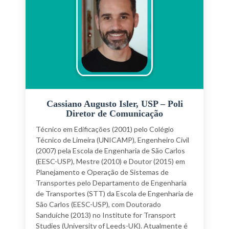
agências de fomento federais e estaduais, de
artigos para periódicos nacionais e internacionais,
bem como de artigos para eventos das áreas de
geotecnia e pavimentação. Coordenou e
coordena projetos com financiamento do CNPq,
da FAPEG, Controladoria Geral do Estado de
Goiás e da Petrobras.Tem experiência na área de
Engenharia Civil, com ênfase em Geotecnia,
atuando principalmente nos seguintes temas:
pavimentação, aproveitamento de resíduos
Cassiano Augusto Isler, USP – Poli
Diretor de Comunicação
sólidos, solos tropicais, ensaios laboratoriais e
ensaios de campo. Realiza serviços de
Técnico em Edificações (2001) pelo Colégio
consultoria, palestras e mini-cursos por meio da
Técnico de Limeira (UNICAMP), Engenheiro Civil
fundação da universidade (FUNAPE). Tem
(2007) pela Escola de Engenharia de São Carlos
participado do Comitê de Integridade Acadêmica
(EESC-USP), Mestre (2010) e Doutor (2015) em
(CIA) da UFG desde 2015, assumindo sua
Planejamento e Operação de Sistemas de
coordenação em 2021 e também de projetos para
Transportes pelo Departamento de Engenharia
a promoção da igualdade de gênero nas
de Transportes (STT) da Escola de Engenharia de
Engenharias como Conversa entre Meninas e
São Carlos (EESC-USP), com Doutorado
Engenheiras e o programa Futuras Cientistas.
Sanduíche (2013) no Institute for Transport
Esposa (desde de 2004), mãe de uma linda
Studies (University of Leeds-UK). Atualmente é