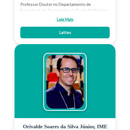
menina (nascida em 2008) e encantada por uma
Professor Doutor no Departamento de
vira-lata adotada.
Engenharia de Transportes da Escola Politécnica
da USP (PTR-EPUSP) onde atua em atividades de
Leia Mais
ensino e pesquisa na área de transporte urbano
com enfoque em comportamento de viagens,
Lattes
modelagem da mobilidade urbana e eventos
exógenos que afetam os sistemas de transporte
e o comportamento dos indivíduos.
Orivalde Soares da Silva Júnior, IME