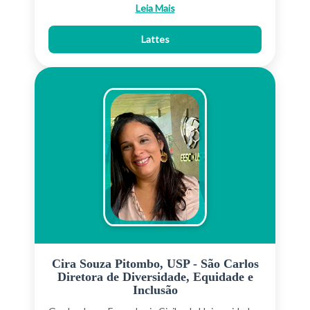
credenciado a diversos programas de pós-
Leia Mais
graduação. Participa ativamente de pesquisas em
controle automático, otimização e sistemas
Lattes
inteligentes de transporte, com ampla produção
científica. Recebeu bolsa de doutorado pleno
CAPES, medalha de ouro da Young European
Arena of Research 2010, prêmios da ANPET
(2017–2020) e é bolsista de produtividade do
CNPq desde 2015. Atua como editor em
periódicos internacionais e integra associações
como a ANPET e a IEEE ITSS.
Cira Souza Pitombo, USP - São Carlos
Diretora de Diversidade, Equidade e
Inclusão