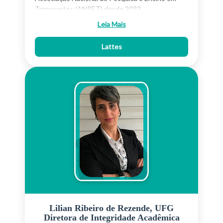
Transportes (ANPET) desde 2023,
Coordenadora Adjunta da área de Modelos e
Leia Mais
Técnicas de Planejamento Territorial de
Transporte dos Congressos anuais brasileiros da
Lattes
ANPET desse 2019, integrante do observatório
COVID-19 da International Network for
Transport and Accessibility in Low-Income
Communities para Latinoamerica (INTALINC-
LAC) e integrande e membro fundador da Rede
Ibero-Americana de Mobilidade Sustentável e
Território (REDIMUS) (2022). Co-Editora- Chefe
do Latin American Transport Studies (LATRAN) -
Elsevier- desde 2023 e Editora convidada do
Special Issue of Transportation Research Part A
-VSI: Aligning Transportation with Sustainable
Development Goals in the Global South (2021).
Foi membro da comissão diretiva da Asociación
Uruguaya de Caminos (AUC) entre 2002 e 2004.
Atua principalmente nos seguintes temas:
estudos de transporte, modelos de escolha
Lilian Ribeiro de Rezende, UFG
Diretora de Integridade Acadêmica
discreta, modelos econométricos aplicados ao