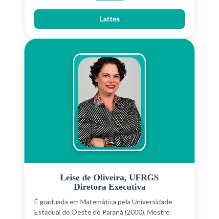
Accident Analysis and Prevention, concluiu Pós-
Doutorado na University of Central Florida (2020-
Lattes
2021) e, desde 2015 é Coordenador de Projeto
de Pesquisa em parceria com a Johns Hopkins
School of Public Health e a iniciativa Bloomberg
para segurança viária global (BIGRS). Dentre seus
interesses de pesquisa encontram-se:
modelagem estatística aplicada à estimação da
frequência e severidade dos sinistros viários,
estudos de conflitos de tráfego com a utilização
de visão computacional e simulação microscópica
e uso do paradigma dos sistemas seguros na
concepção, desenvolvimento e avaliação de
políticas públicas de segurança viária.
Leise de Oliveira, UFRGS
Diretora Executiva
É graduada em Matemática pela Universidade
Estadual do Oeste do Paraná (2000), Mestre