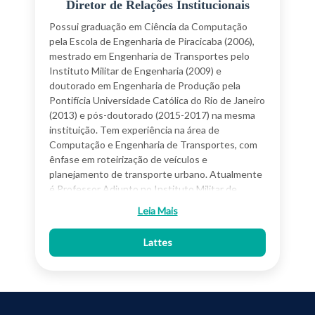
Diretor de Relações Institucionais
Possui graduação em Ciência da Computação
pela Escola de Engenharia de Piracicaba (2006),
mestrado em Engenharia de Transportes pelo
Instituto Militar de Engenharia (2009) e
doutorado em Engenharia de Produção pela
Pontifícia Universidade Católica do Rio de Janeiro
(2013) e pós-doutorado (2015-2017) na mesma
instituição. Tem experiência na área de
Computação e Engenharia de Transportes, com
ênfase em roteirização de veículos e
planejamento de transporte urbano. Atualmente
é Professor Adjunto no Instituto Militar de
Engenharia. No curso de graduação ministra as
Leia Mais
disciplinas de Gestão Ambiental, Ciências do
Ambiente, Transportes e Métodos de
Lattes
Otimização. No curso de pós-graduação em
Engenharia de Transportes ministra as disciplinas
de Pesquisa Operacional, Logística,
Planejamento de Transportes e Avaliação e
Decisão em Projetos de Transportes.