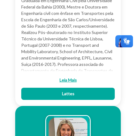
Graduada em Engenharia Civil pela Universidade
Federal da Bahia (2000), Mestre e Doutora em
Engenharia civil com ênfase em Transportes pela
Escola de Engenharia de São Carlos/Universidade
de São Paulo (2003 e 2007, respectivamente).
Realizou Pós-doutorado no Instituto Superior
Técnico da Universidade Técnica de Lisboa,
Portugal (2007-2008) e no Transport and
Mobility Laboratory, School of Architecture, Civil
and Environmental Engineering, EPFL, Lausanne,
Suíça (2016-2017). Professora associada do
Departamento de Engenharia de Transportes da
Escola de Engenharia de São Carlos/USP. Editora
Leia Mais
Associada da Revista Transportes e da Revista
Brasileira de Cartografia. Foi Diretora Científica
Lattes
(2019/2022) e é atual presidente da Associação
Nacional de Pesquisa e Ensino em Transportes. É
professora mentora do grupo Sanca Social e atua
como coordenadora temática da áreaTransport
Planning and Management do XXII PANAM. Tem
experiência na área de Planejamento e
Modelagem da Demanda por Transportes,