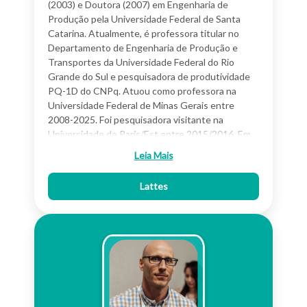
(2003) e Doutora (2007) em Engenharia de
Produção pela Universidade Federal de Santa
Catarina. Atualmente, é professora titular no
Departamento de Engenharia de Produção e
Transportes da Universidade Federal do Rio
Grande do Sul e pesquisadora de produtividade
PQ-1D do CNPq. Atuou como professora na
Universidade Federal de Minas Gerais entre
2008-2025. Foi pesquisadora visitante na
Universidade de Paris/Est entre 2015/2016. Em
2020, 2022 e 2023 esteve como professora
Leia Mais
visitante da Maritime University of Szczecin
(Polônia). Tem se dedicado a analisar sistemas de
Lattes
transportes, principalmente o de carga, usando
métodos matemáticos.