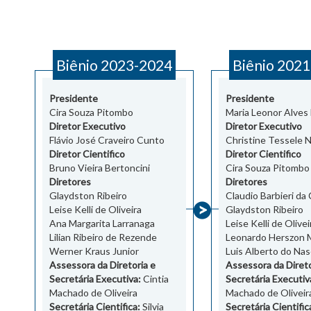
Biênio 2023-2024
Biênio 202
Presidente
Presidente
Cira Souza Pitombo
Maria Leonor Alves
Diretor Executivo
Diretor Executivo
Flávio José Craveiro Cunto
Christine Tessele N
Diretor Cientifico
Diretor Cientifico
Bruno Vieira Bertoncini
Cira Souza Pitombo
Diretores
Diretores
Glaydston Ribeiro
Claudio Barbieri da
Leise Kelli de Oliveira
Glaydston Ribeiro
Ana Margarita Larranaga
Leise Kelli de Olivei
Lilian Ribeiro de Rezende
Leonardo Herszon 
Werner Kraus Junior
Luis Alberto do Na
Assessora da Diretoria e
Assessora da Direto
Secretária Executiva:
Cintia
Secretária Executiv
Machado de Oliveira
Machado de Oliveir
Secretária Cientifica:
Silvia
Secretária Cientific