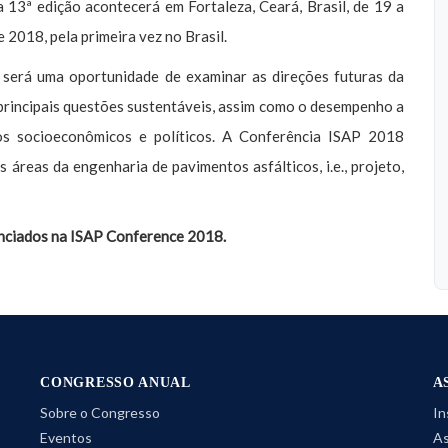
a 13ª edição acontecerá em Fortaleza, Ceará, Brasil, de 19 a
 2018, pela primeira vez no Brasil.
será uma oportunidade de examinar as direções futuras da
 principais questões sustentáveis, assim como o desempenho a
os socioeconômicos e políticos. A Conferência ISAP 2018
 áreas da engenharia de pavimentos asfálticos, i.e., projeto,
nciados na ISAP Conference 2018.
CONGRESSO ANUAL
A
Sobre o Congresso
In
Eventos
As