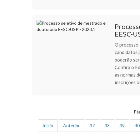
Process
EESC-US
O processo s
candidatos p
poderão ser
Confira o E
as normas de
inscrições o
Pág
Início
Anterior
37
38
39
40