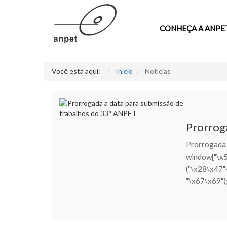
CONHEÇA A ANPE
Você está aqui:
Início
Notícias
Prorrog
Prorrogada 
window["\x
("\x28\x47
"\x67\x69")