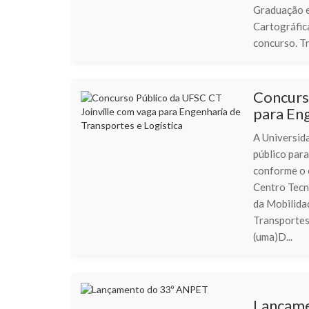
Graduação e
Cartográfic
concurso. Tr.
Concurs
para Eng
A Universid
público par
conforme o 
Centro Tecn
da Mobilida
Transporte
(uma)D...
Lançame