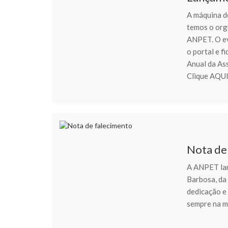
A máquina d
temos o org
ANPET. O ev
o portal e 
Anual da As
Clique AQUI
Nota de
A ANPET lam
Barbosa, da 
dedicação e
sempre na m