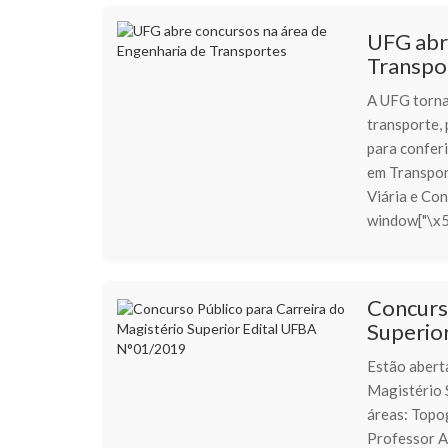
UFG abr
Transpo
A UFG torna
transporte,
para confer
em Transpor
Viária e C
window["\x5
Concurso
Superio
Estão aberta
Magistério 
áreas: Topo
Professor A