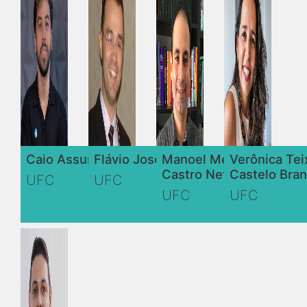
Caio Assunção Torres
Flávio José Craveiro Cunto
Manoel Mendonca de
Verônica Tei
Castro Neto
Castelo Bra
UFC
UFC
UFC
UFC