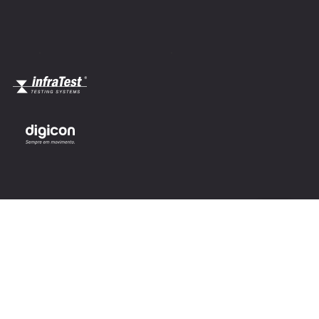
.
.
.
.