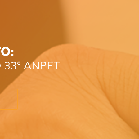
O:
 33° ANPET