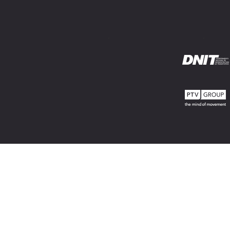
.
.
.
.